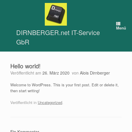
Zum
Inhalt
springen
Menü
DIRNBERGER.net IT-Service
GbR
Hello world!
Veröffentlicht am
26. März 2020
von
Alois Dirnberger
Welcome to WordPress. This is your first post. Edit or delete it,
then start writing!
Veröffentlicht in
Uncategorized
.
Ein Kommentar